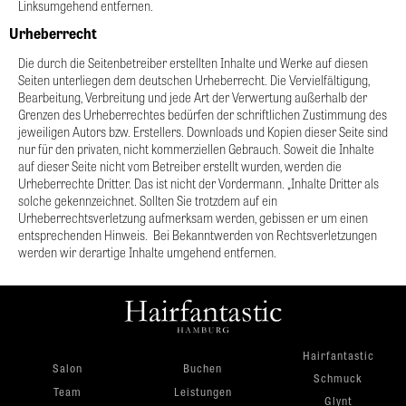
Linksumgehend entfernen. 
Urheberrecht
Die durch die Seitenbetreiber erstellten Inhalte und Werke auf diesen 
Seiten unterliegen dem deutschen Urheberrecht. Die Vervielfältigung, 
Bearbeitung, Verbreitung und jede Art der Verwertung außerhalb der 
Grenzen des Urheberrechtes bedürfen der schriftlichen Zustimmung des 
jeweiligen Autors bzw. Erstellers. Downloads und Kopien dieser Seite sind 
nur für den privaten, nicht kommerziellen Gebrauch. Soweit die Inhalte 
auf dieser Seite nicht vom Betreiber erstellt wurden, werden die 
Urheberrechte Dritter. Das ist nicht der Vordermann. „Inhalte Dritter als 
solche gekennzeichnet. Sollten Sie trotzdem auf ein 
Urheberrechtsverletzung aufmerksam werden, gebissen er um einen 
entsprechenden Hinweis.  Bei Bekanntwerden von Rechtsverletzungen 
werden wir derartige Inhalte umgehend entfernen.
Hairfantastic
Salon
Buchen
Schmuck
Team
Leistungen
Glynt