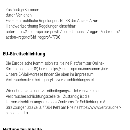
Zuständige Kammer: 
durch Verliehen: 
Es gelten rechtliche Regelungen: Nr. 38 der Anlage A zur 
Handwerksordnung Regelungen einsehbar 
unter:https://ec.europa.eu/growth/tools-databases/regprof/index.cfm?
action=regprof&id_regprof=7786
EU-Streitschlichtung
Die Europäische Kommission stellt eine Plattform zur Online-
Streitbeilegung (OS) bereit:https://ec.europa.eu/consumers/odr. 
Unsere E-Mail-Adresse finden Sie oben im Impressum. 
Verbraucherstreitbeilegung/Universalschlichtungsstelle. 
Wir nehmen an einem Streitbeilegungsverfahren vor einer 
Verbraucherschlichtungsstelle teil. Zuständig ist die 
Universalschlichtungsstelle des Zentrums für Schlichtung e.V., 
Straßburger Straße 8, 77694 Kehl am Rhein ( https://www.verbraucher-
schlichter.de).
Haftung für Inhalte