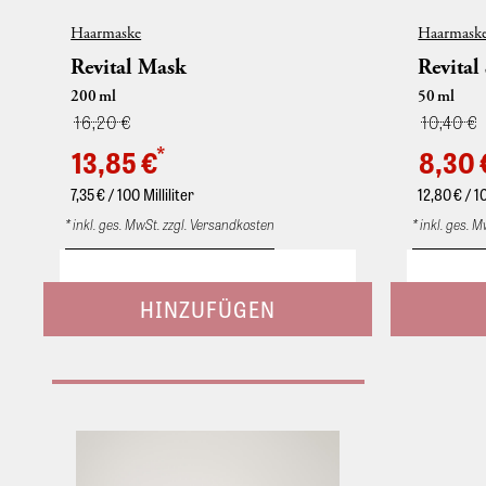
Haarmaske
Haarmask
Revital Mask
Revital
200
ml
50
ml
16,20 €
10,40 €
*
13,85 €
8,30 
7,35
€ / 100 Milliliter
12,80
€ / 1
* inkl. ges. MwSt. zzgl. Versandkosten
* inkl. ges. 
Regenerierende Haarkur. Mit Phyto-Keratin
Hochkonzen
und Magnolie. Pflegt coloriertes und
Geschmeidi
aufgehelltes Haar intensiv und lässt es
Verbleibt i
strahlen. Ins feuchte Haar einmassieren.
während de
Nach 5 Minuten Einwirkzeit ausspülen.
Hochkonzen
Regenerierende Haarkur mit Extrakten aus
Geschmeidi
der Magnolie und mit Phyto-Keratin. Zur
Verbleibt i
Tiefenpflege von gesträhntem, gefärbtem
während de
oder gewelltem Haar. Verleiht sofort
Spannkraft, samtigen Griff und seidigen