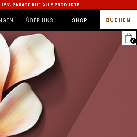
R 15% RABATT AUF ALLE PRODUKTE
BUCHEN
NGEN
ÜBER UNS
SHOP
TEAM
GLYNT
SALON
SCHMUCK
BEWERTUNGEN
HAIRFANTASTIC
0
BLOG
ALLE PRODUKTE