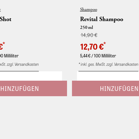
e
Shampoo
 Shot
Revital Shampoo
250
ml
14,90 €
*
*
€
12,70 €
00 Milliliter
5,44
€ / 100 Milliliter
MwSt. zzgl. Versandkosten
* inkl. ges. MwSt. zzgl. Versandkosten
trierter Pflegeschaum. Verleiht
Regenerierendes Shampoo. Mit P
gkeit und gesunden Glanz.
Keratin und Magnolie. Colorierte
m Haar. Ideal zur Anwendung
aufgehelltes Haar erhält mehr Gla
s Haarschnittes.
Farbschutz-Effekt. Regenerieren
trierter Pflegeschaum. Verleiht
Shampoo mit Extrakten aus der M
gkeit und gesunden Glanz.
und mit Phyto-Keratin. Zur milde
m Haar. Ideal zur Anwendung
von gesträhntem, gefärbtem, gew
s Haarschnittes.
sensiblem Haar. Verleiht seidigen
sehr gute Kämmbarkeit. Sparsa
und gründlich ausspülen.