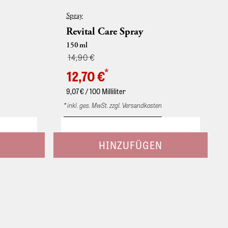
Spray
Revital Care Spray
150
ml
14,90 €
*
12,70 €
9,07
€ / 100 Milliliter
* inkl. ges. MwSt. zzgl. Versandkosten
hyto-
Glanzgebendes Pflegespray. Mit Phyto-
s und
Keratin und Magnolie. Coloriertes und
nz. Mit
aufgehelltes Haar wird entwirrt und
des
gepflegt. Ins frottierte Haar sprühen, nicht
agnolie
ausspülen. Regenerierender Haar-
n Reinigung
Pflegespray mit Extrakten aus der Magnolie
elltem oder
und mit Phyto-Keratin. Für intensive
 Glanz und
Sofortpflege und seidigen Glanz von
m verwenden
gesträhntem, gefärbtem, gewelltem oder
sensiblem Haar. Nach dem Shampoonieren