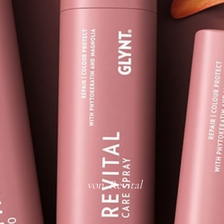
von
Revital