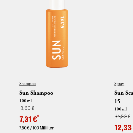
Water und SUN Body Tan Mousse sind die
frottierte 
perfekte Ergänzung zur täglichen Hautpflege,
für einen sommerlichen Teint das ganze Jahr
über oder einen extra Glow für besondere
Anlässe.
Shampoo
Spray
Sun Shampoo
Sun Sca
15
100
ml
8,60 €
100
ml
*
14,50 €
7,31 €
12,33
7,80
€ / 100 Milliliter