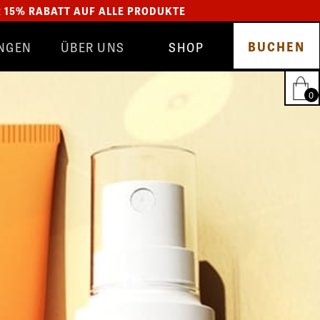
R 15% RABATT AUF ALLE PRODUKTE
BUCHEN
NGEN
ÜBER UNS
SHOP
TEAM
GLYNT
SALON
SCHMUCK
BEWERTUNGEN
HAIRFANTASTIC
0
BLOG
ALLE PRODUKTE