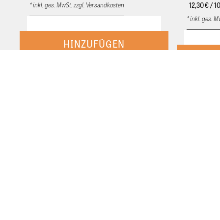
* inkl. ges. MwSt. zzgl. Versandkosten
12,30
€ / 10
* inkl. ges. 
Extra pflegendes Shampoo. Mit Panthenol
und Agave. Für sonnenstrapaziertes Haar
Kühlendes 
und sensible Kopfhaut. Löst
Kopfhaut. M
Salzwasserrückstände. Extra pflegendes
die Kopfha
Shampoo mit Agave und Panthenol. Löst
Mehrmals t
Salzwasser-Rückstände, gibt
speziell fü
sonnenstrapaziertem Haar seidigen Glanz
schützt vor
und Geschmeidigkeit. Sparsam verwenden,
intensiven 
gründlich ausspülen.
Scheitels. 
betroffene 
einmassiere
Das könnte Ihnen auch gefallen.