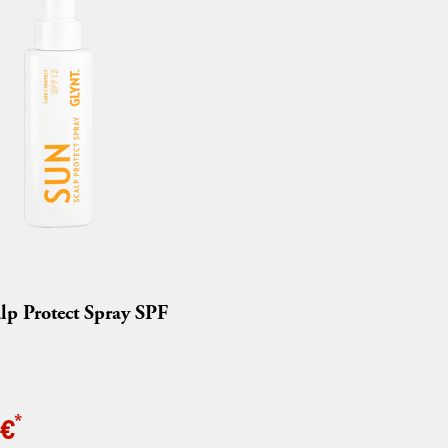
Haar sprühen, nicht ausspülen.
lp Protect Spray SPF
*
 €