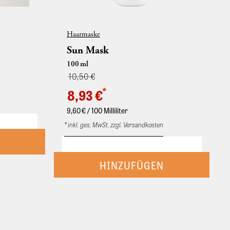
Haarmaske
Sun Mask
100
ml
10,50 €
*
8,93 €
9,60
€ / 100 Milliliter
* inkl. ges. MwSt. zzgl. Versandkosten
he perfect
It is your
 want the
Pflegende Haarmaske. Mit Panthenol und
ificing on
Agave. Sonnenstrapaziertes Haar wird
the same
genährt und mit Feuchtigkeit versorgt. Ins
t routine
feuchte Haar einmassieren. Nach 5 Minuten
Einwirkzeit ausspülen. Besonders pflegende
Haarkur mit Panthenol und Agave. Zur
intensiven Pflege von sonnenstrapaziertem
Haar. Das Haar wird intensiv gepflegt und