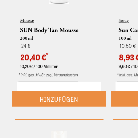
Mousse
Spray
SUN Body Tan Mousse
Sun Ca
200
ml
100
ml
24 €
10,50 €
*
20,40 €
8,93 
10,20
€ / 100 Milliliter
9,60
€ / 10
* inkl. ges. MwSt. zzgl. Versandkosten
* inkl. ges. 
Die SUN Tan Serie verleiht der Haut zu jeder
Haar-Pflege
Jahreszeit einen gepflegten und strahlenden
Für einfac
Teint. Die Produkte sind die perfekte Lösung
Mehrmals tä
für einen sonnengeküssten Look, ohne dabei
sprühen. N
die Gesundheit der Haut zu beeinträchtigen.
Pflegespra
Die Serie umfasst zwei Produkte, die der
Panthenol. 
Haut eine natürliche Bräune verleihen, ohne
einfache K
sie UV-Strahlung auszusetzen. SUN Face Tan
Feuchtigkei