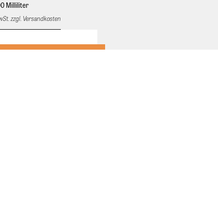
0 Milliliter
MwSt. zzgl. Versandkosten
Sonnenschutzspray für die
it UVB & UVA Schutz. Gezielt auf
ut sprühen und einmassieren.
äglich anwenden. Sonnenschutz
r die Kopfhaut. Das kühlende Spray
 UVB & UVA-Strahlung. Für
Schutz der Kopfhaut und des
Mehrmals täglich ins auf die
Stelle sprühen, leicht
n, nicht ausspülen.
..