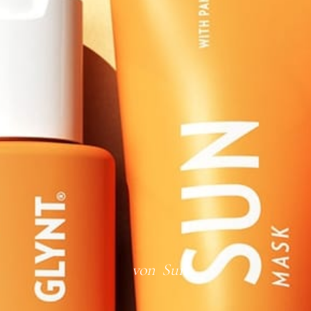
von
Sun