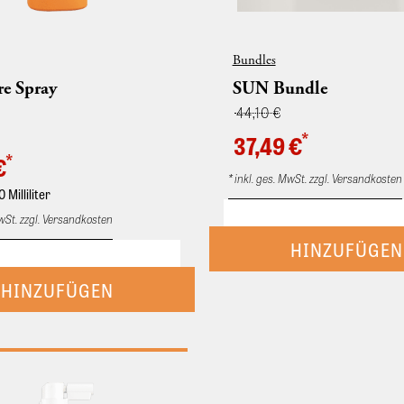
Bundles
re Spray
SUN Bundle
44,10 €
*
37,49 €
*
€
* inkl. ges. MwSt. zzgl. Versandkosten
0 Milliliter
MwSt. zzgl. Versandkosten
The new bundle offer gives you t
addition to your hair care routine. 
reliable secret weapon when you
spray. Mit Panthenol und Agave.
best priced products without sacr
he Kämmbarkeit des Haares.
quality. With the consistency of 
glich ins frottierte Haar
care products, you ensure the bes
icht ausspülen. Haar-
for your hair.
y mit UV-Schutz mit Agave und
Für intensive Pflege und spielend
ämmbarkeit. Schützt das Haar vor
tsverlust. Mehrmals täglich ins