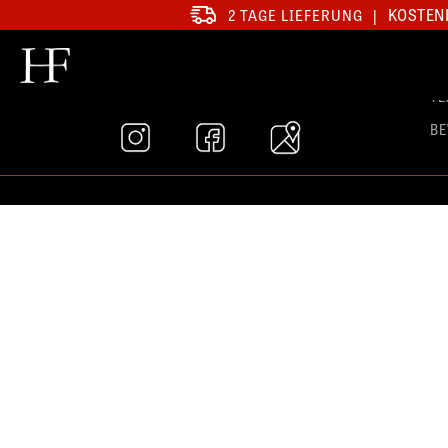
KOSTENF
2 TAGE LIEFERUNG
|
SA
T
B