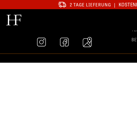
KOSTENF
2 TAGE LIEFERUNG
|
SA
T
B