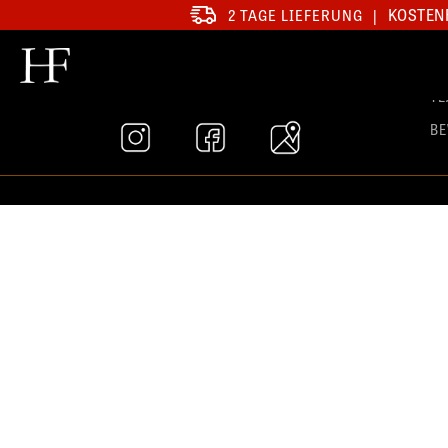
KOSTENF
2 TAGE LIEFERUNG
|
SA
T
B