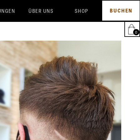
BUCHEN
UNGEN
ÜBER UNS
SHOP
TEAM
GLYNT
SALON
HAIRFANTASTIC
BEWERTUNGEN
ALLE PRODUKTE
0
BLOG