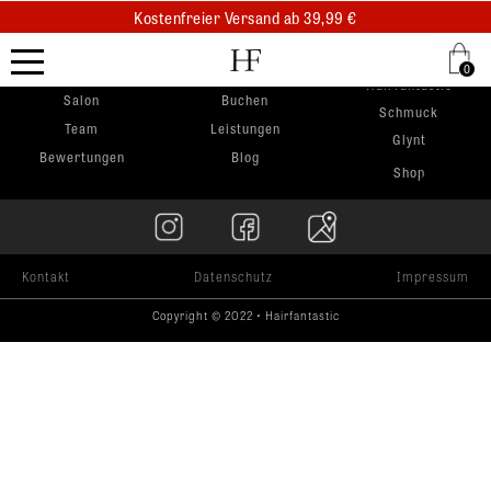
Kostenfreier Versand ab 39,99 €
Kostenfreier Abholung am selben Tag
.
0
.
Hairfantastic
.
Salon
Buchen
Schmuck
Team
Leistungen
Glynt
Bewertungen
Blog
Shop
Kontakt
Datenschutz
Impressum
Copyright © 2022 • Hairfantastic