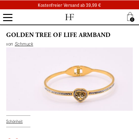
Kostenfreier Versand ab 39,99 €
Kostenfreier Abholung am selben Tag
.
0
.
.
 Tree Of Life Armband
GOLDEN TREE OF LIFE ARMBAND
von
Schmuck
Schönheit