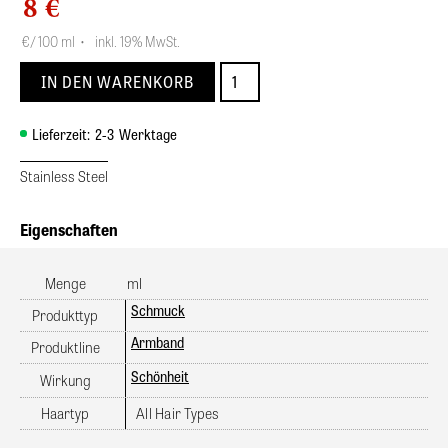
8 €
€
/ 100 ml
•
inkl. 19% MwSt.
Lieferzeit:
2-3
Werktage
Stainless Steel
Eigenschaften
Menge
ml
Schmuck
Produkttyp
Armband
Produktline
Schönheit
Wirkung
Haartyp
All Hair Types