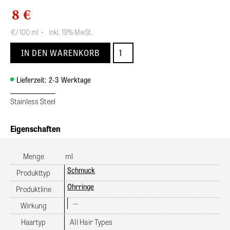
8 €
€
/ 100 ml
•
inkl. 19% MwSt.
Lieferzeit:
2-3
Werktage
Stainless Steel
Eigenschaften
Menge
ml
Schmuck
Produkttyp
Ohrringe
Produktline
--
Wirkung
Haartyp
All Hair Types