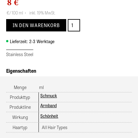
8 €
€
/ 100 ml
•
inkl. 19% MwSt.
Lieferzeit:
2-3
Werktage
Stainless Steel
Eigenschaften
Menge
ml
Schmuck
Produkttyp
Armband
Produktline
Schönheit
Wirkung
Haartyp
All Hair Types