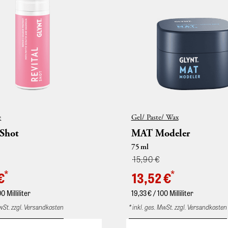
e
Gel/ Paste/ Wax
 Shot
MAT Modeler
75
ml
15,90 €
*
*
€
13,52 €
00 Milliliter
19,33
€ / 100 Milliliter
MwSt. zzgl. Versandkosten
* inkl. ges. MwSt. zzgl. Versandkosten