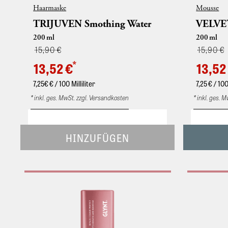
Haarmaske
Mousse
TRIJUVEN Smothing Water
VELVET
200
ml
200
ml
15,90 €
15,90 €
*
13,52 €
13,52
7,25€
€ / 100 Milliliter
7,25
€ / 100
* inkl. ges. MwSt. zzgl. Versandkosten
* inkl. ges. 
TRIJUVEN© Smoothing Water ist eine
Effektvoll
intensiv Pflegebehandlung, die sowohl bei
Halt. Spezie
gefärbten, gesträhnten, blondierten oder
Haar geben
unbehandelten Haar angewendet werden
definierten
kann: Das Fluid verleiht in nur 10 Sekunden
oder kraftl
intensiven Glanz und Geschmeidigkeit. Dabei
Filmbildnern
versiegelt es die Oberflächenstruktur des
mittleren bi
Haares und sorgt so für sehr gute
Haar geben,
Kämmbarkeit und einen sichtbaren Anti-
lassen oder
Frizz-Effekt.