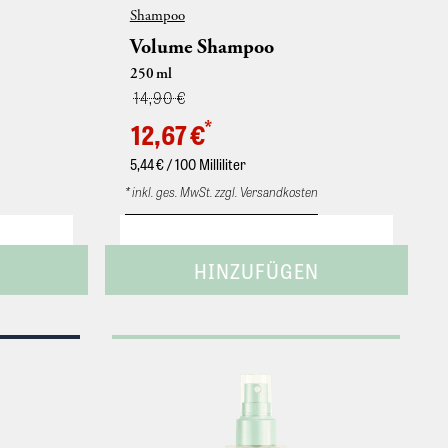
Shampoo
Volume Shampoo
250
ml
14,90 €
*
12,67 €
5,44
€ / 100 Milliliter
* inkl. ges. MwSt. zzgl. Versandkosten
um. Gibt
• Sanft reinigendes Volumen-Shampoo. Mit
leibt im
Bambus und Vitamin B5. • Das Haar erhält
rend des
sofort mehr Fülle und Kraft. Aufbauendes
er
Shampoo mit Bambus und Vitamin B5. Zur
Fülle und
milden Reinigung von kraftlosem oder
feinem Haar. Befreit das Haar von
nittes.
Rückständen und gibt sofort mehr Kraft und
Fülle. Sparsam verwenden und gründlich
ausspülen.