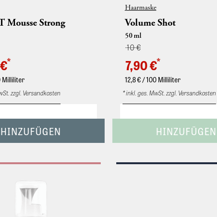
Haarmaske
 Mousse Strong
Volume Shot
50
ml
10 €
*
*
 €
7,90 €
 Milliliter
12,8
€ / 100 Milliliter
MwSt. zzgl. Versandkosten
* inkl. ges. MwSt. zzgl. Versandkosten
er Volumenschaum mit starkem
• Hochkonzentrierter Pflegescha
ll für feines Haar. Ins frottierte
feinem Haar Fülle und Kraft. Verb
. Volumenschaum für exakt
Haar. • Ideal zur Anwendung wäh
 Formgebung. Speziell für feines
Haarschnittes. Hochkonzentriert
oses Haar. Mit elastischen
Pflegeschaum. Gibt feinem Haar 
 für extra flexiblen Halt. Für
Kraft. Verbleibt im Haar. Ideal zur
s starke Festigung. Ins frottierte
Anwendung während des Haarsch
 anschließend lufttrocknen
 föhnen.