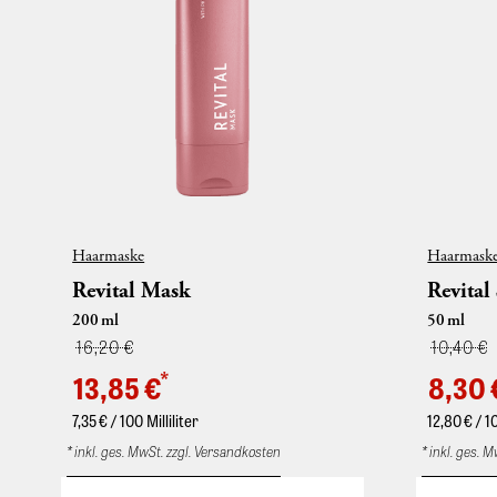
Haarmaske
Haarmask
Revital Mask
Revital
200
ml
50
ml
16,20 €
10,40 €
*
13,85 €
8,30 
7,35
€ / 100 Milliliter
12,80
€ / 1
* inkl. ges. MwSt. zzgl. Versandkosten
* inkl. ges. 